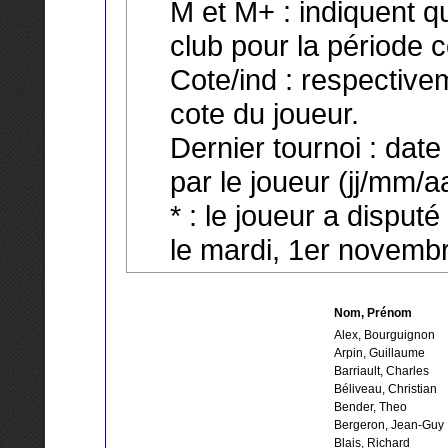
M et M+ : indiquent q
club pour la période 
Cote/ind : respectivem
cote du joueur.
Dernier tournoi : date
par le joueur (jj/mm/a
* : le joueur a disput
le mardi, 1er novemb
Nom, Prénom
Alex, Bourguignon
Arpin, Guillaume
Barriault, Charles
Béliveau, Christian
Bender, Theo
Bergeron, Jean-Guy
Blais, Richard