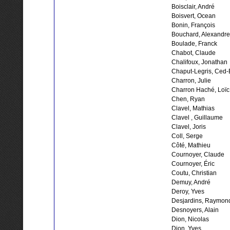
Boisclair, André
Boisvert, Ocean
Bonin, François
Bouchard, Alexandre
Boulade, Franck
Chabot, Claude
Chalifoux, Jonathan
Chaput-Legris, Ced-
Charron, Julie
Charron Haché, Loïc
Chen, Ryan
Clavel, Mathias
Clavel , Guillaume
Clavel, Joris
Coll, Serge
Côté, Mathieu
Cournoyer, Claude
Cournoyer, Éric
Coutu, Christian
Demuy, André
Deroy, Yves
Desjardins, Raymon
Desnoyers, Alain
Dion, Nicolas
Dion, Yves