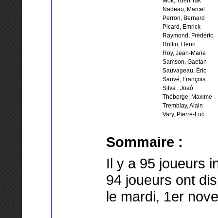
Mok, Yuen Tak
Nadeau, Marcel
Perron, Bernard
Picard, Emrick
Raymond, Frédéric
Rollin, Henri
Roy, Jean-Marie
Samson, Gaetan
Sauvageau, Éric
Sauvé, François
Silva , Joaô
Théberge, Maxime
Tremblay, Alain
Vary, Pierre-Luc
Sommaire :
Il y a 95 joueurs i
94 joueurs ont di
le mardi, 1er nov