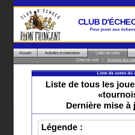
CLUB D'ÉCHEC
Pour jouer aux échec
Accueil
Activités et calendrier
Listes de cotes
Cotes du club
|
Archives des cot
Liste de cotes du 
Liste de tous les jou
«tournoi
Dernière mise à 
Légende :