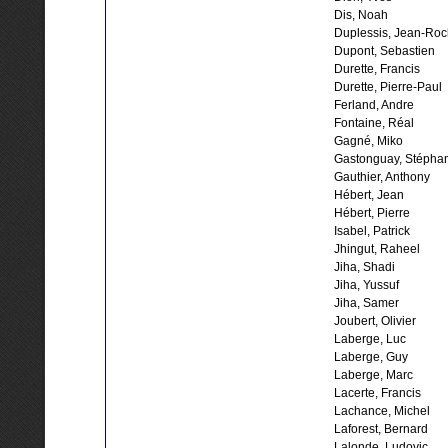
Dis, Noah
Duplessis, Jean-Roc
Dupont, Sebastien
Durette, Francis
Durette, Pierre-Paul
Ferland, Andre
Fontaine, Réal
Gagné, Miko
Gastonguay, Stépha
Gauthier, Anthony
Hébert, Jean
Hébert, Pierre
Isabel, Patrick
Jhingut, Raheel
Jiha, Shadi
Jiha, Yussuf
Jiha, Samer
Joubert, Olivier
Laberge, Luc
Laberge, Guy
Laberge, Marc
Lacerte, Francis
Lachance, Michel
Laforest, Bernard
Lalonde, Ludovic