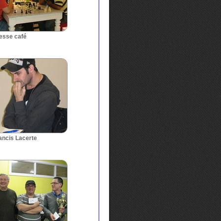
esse café
ancis Lacerte